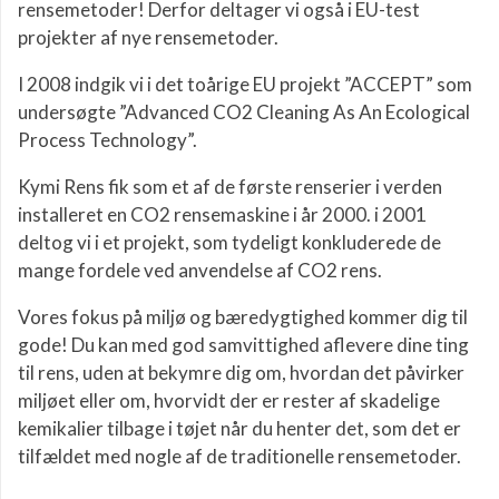
rensemetoder! Derfor deltager vi også i EU-test
projekter af nye rensemetoder.
I 2008 indgik vi i det toårige EU projekt ”ACCEPT” som
undersøgte ”Advanced CO2 Cleaning As An Ecological
Process Technology”.
Kymi Rens fik som et af de første renserier i verden
installeret en CO2 rensemaskine i år 2000. i 2001
deltog vi i et projekt, som tydeligt konkluderede de
mange fordele ved anvendelse af CO2 rens.
Vores fokus på miljø og bæredygtighed kommer dig til
gode! Du kan med god samvittighed aflevere dine ting
til rens, uden at bekymre dig om, hvordan det påvirker
miljøet eller om, hvorvidt der er rester af skadelige
kemikalier tilbage i tøjet når du henter det, som det er
tilfældet med nogle af de traditionelle rensemetoder.