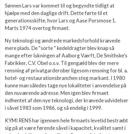
Sønnen Lars var kommet til og begyndte tidligt at
hjælpe med den daglige drift. Dette førte til et
generationsskifte, hvor Lars og Aase Porsmose 1.
Marts 1974 overtog firmaet.
Ny teknologi og ændrede markedsforhold krævede
mere plads. De “sorte “ kedeldragter blev knap så
mange efter lukningen af Aalborg Værft, De Smithske’s
Fabrikker, C.V. Obel o.s.v. Til gengæld blev der mere
rensning af privatgarderober ligesom rensning for bl. a.
hotel- og restaurationsbranchen steg markant. I 1980
kunne man således tage nye lokaliteter i anvendelse på
den nuværende adresse. Men igen blev firmaet
indhentet af den nye teknologi, der krævede udvidelser
i såvel 1983 som 1986, og så endelig i 1999.
KYMI RENS har igennem hele firmaets levetid bestræbt
sig på at være førende såvel i kapacitet, kvalitet samt i