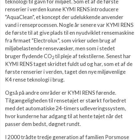
teknologi til gavn for miljøet. Som et af de første
renserier i verden kunne KYMI RENS introducere
“AquaClean”, et koncept der udelukkende anvender
vand i renseprocessen. Nogle år senere var KYMI RENS
de første til at give plads til en nyudviklet rensemaskine
fra firmaet “Electrolux”, som virker uden brug af
miljøbelastende rensevæsker, men som i stedet
bruger flydende CO
til pleje af tekstilerne. Senest har
2
KYMI RENS taget skridtet fuldt ud og har, som et af de
første renserier i verden, taget den nye miljøvenlige
K4 rense teknologi i brug.
Også på andre områder er KYMI RENS førende.
Tilgængeligheden til rensetøjet er stærkt forbedret
med det automatiske 24-timers udleveringssystem,
hvor kunderne har adgang til at hente tøjet når det
passer dem bedst, døgnet rundt.
I 2000 trådte tredje generation af familien Porsmose