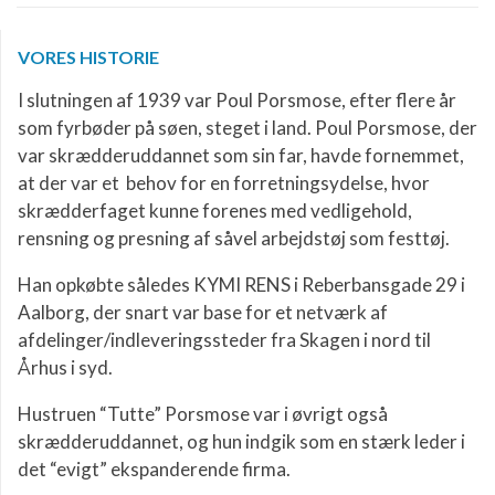
VORES HISTORIE
I slutningen af 1939 var Poul Porsmose, efter flere år
som fyrbøder på søen, steget i land. Poul Porsmose, der
var skrædderuddannet som sin far, havde fornemmet,
at der var et behov for en forretningsydelse, hvor
skrædderfaget kunne forenes med vedligehold,
rensning og presning af såvel arbejdstøj som festtøj.
Han opkøbte således KYMI RENS i Reberbansgade 29 i
Aalborg, der snart var base for et netværk af
afdelinger/indleveringssteder fra Skagen i nord til
Århus i syd.
Hustruen “Tutte” Porsmose var i øvrigt også
skrædderuddannet, og hun indgik som en stærk leder i
det “evigt” ekspanderende firma.