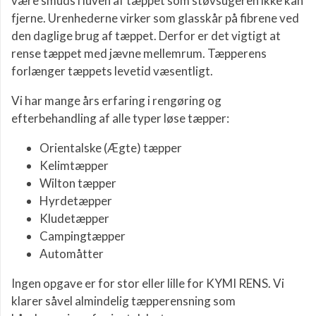
være smuds i luven af tæppet som støvsugeren ikke kan
fjerne. Urenhederne virker som glasskår på fibrene ved
den daglige brug af tæppet. Derfor er det vigtigt at
rense tæppet med jævne mellemrum. Tæpperens
forlænger tæppets levetid væsentligt.
Vi har mange års erfaring i rengøring og
efterbehandling af alle typer løse tæpper:
Orientalske (Ægte) tæpper
Kelimtæpper
Wilton tæpper
Hyrdetæpper
Kludetæpper
Campingtæpper
Automåtter
Ingen opgave er for stor eller lille for KYMI RENS. Vi
klarer såvel almindelig tæpperensning som