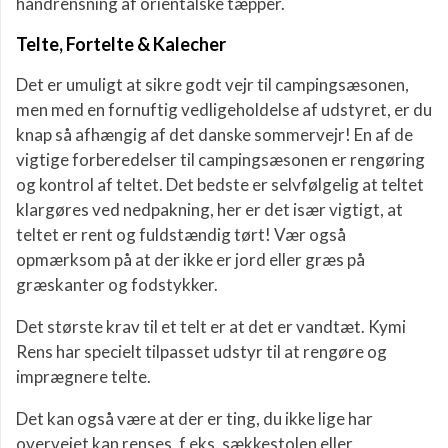
håndrensning af orientalske tæpper.
Telte, Fortelte & Kalecher
Det er umuligt at sikre godt vejr til campingsæsonen,
men med en fornuftig vedligeholdelse af udstyret, er du
knap så afhængig af det danske sommervejr! En af de
vigtige forberedelser til campingsæsonen er rengøring
og kontrol af teltet. Det bedste er selvfølgelig at teltet
klargøres ved nedpakning, her er det især vigtigt, at
teltet er rent og fuldstændig tørt! Vær også
opmærksom på at der ikke er jord eller græs på
græskanter og fodstykker.
Det største krav til et telt er at det er vandtæt. Kymi
Rens har specielt tilpasset udstyr til at rengøre og
imprægnere telte.
Det kan også være at der er ting, du ikke lige har
overvejet kan renses, f.eks. sækkestolen eller